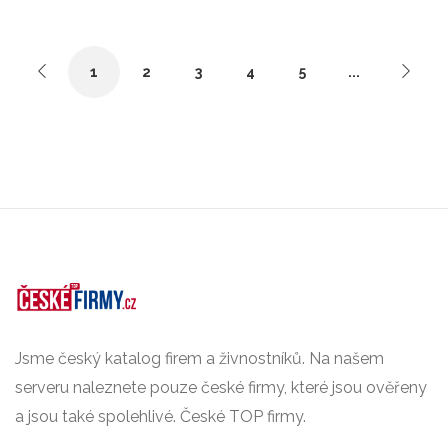
1
2
3
4
5
...
Jsme český katalog firem a živnostníků. Na našem
serveru naleznete pouze české firmy, které jsou ověřeny
a jsou také spolehlivé. České TOP firmy.