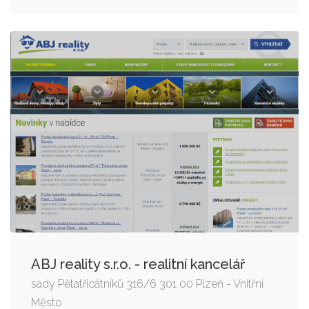
ABJ reality s.r.o. - realitní kancelář
sady Pětatřicátníků 316/6 301 00 Plzeň - Vnitřní
Město