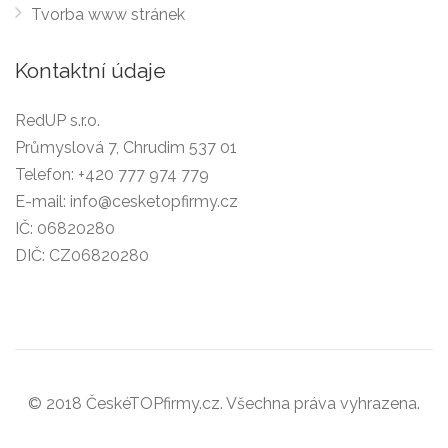
Tvorba www stránek
Kontaktní údaje
RedUP s.r.o.
Průmyslová 7, Chrudim 537 01
Telefon:
+420 777 974 779
E-mail:
info@cesketopfirmy.cz
IČ: 06820280
DIČ: CZ06820280
© 2018 ČeskéTOPfirmy.cz. Všechna práva vyhrazena.