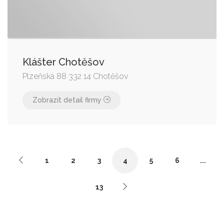
Klášter Chotěšov
Plzeňská 88 332 14 Chotěšov
Zobrazit detail firmy
1
2
3
4
5
6
...
13