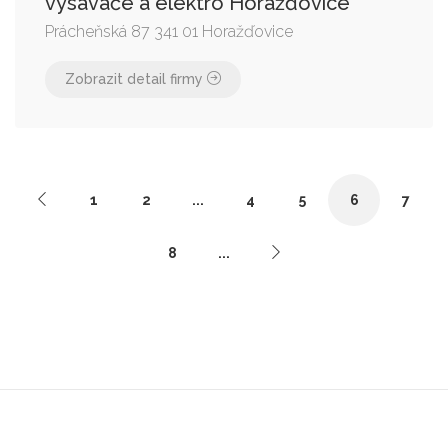
vysavače a elektro Horažďovice
Prácheňská 87 341 01 Horažďovice
Zobrazit detail firmy
1
2
...
4
5
6
7
8
...