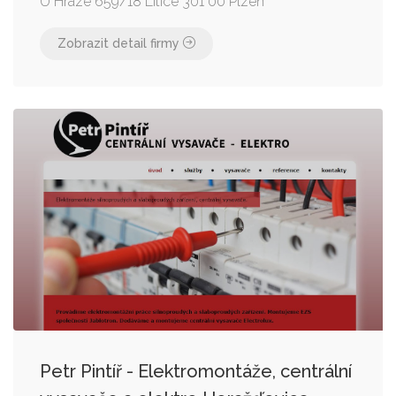
U Hráze 659/18 Litice 301 00 Plzeň
Zobrazit detail firmy
Petr Pintíř - Elektromontáže, centrální