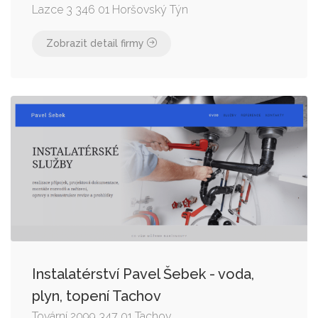
Lazce 3 346 01 Horšovský Týn
Zobrazit detail firmy
Instalatérství Pavel Šebek - voda,
plyn, topení Tachov
Tovární 2099 347 01 Tachov