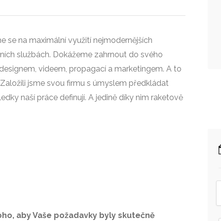
 se na maximální využití nejmodernějších
amních službách. Dokážeme zahrnout do svého
u, designem, videem, propagací a marketingem. A to
u. Založili jsme svou firmu s úmyslem předkládat
dky naší práce definují. A jedině díky nim raketově
toho, aby Vaše požadavky byly skutečně