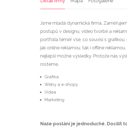
Detail firmy
Mapa
Fotogalerie
Jsme mladá dynamická firma. Zaměřujeme
postupů v designu, video tvorbě a rekl
portfolia téměř vše, co souvisí s grafiko
jak online reklamou, tak i offline reklamo
nejlepší možné výsledky. Protože nás výsle
rosteme.
Grafika
Weby a e-shopy
Videa
Marketing
Naše poslání je jednoduché. Docílit 