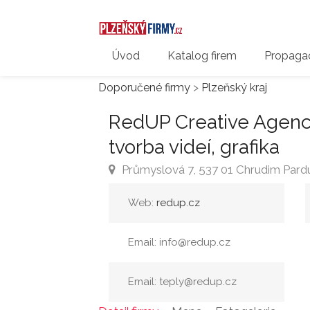
Úvod
Katalog firem
Propagac
Doporučené firmy
>
Plzeňský kraj
RedUP Creative Agenc
tvorba videí, grafika
Průmyslová 7, 537 01 Chrudim Pardu
Web:
redup.cz
Email: info@redup.cz
Email: teply@redup.cz