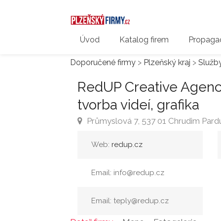
Úvod
Katalog firem
Propagac
Doporučené firmy
>
Plzeňský kraj
>
Služb
RedUP Creative Agenc
tvorba videí, grafika
Průmyslová 7, 537 01 Chrudim Pardu
Web:
redup.cz
Email: info@redup.cz
Email: teply@redup.cz