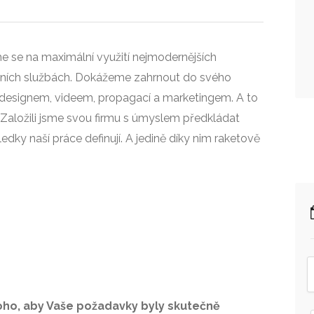
 se na maximální využití nejmodernějších
amních službách. Dokážeme zahrnout do svého
u, designem, videem, propagací a marketingem. A to
u. Založili jsme svou firmu s úmyslem předkládat
dky naší práce definují. A jedině díky nim raketově
toho, aby Vaše požadavky byly skutečně