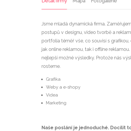
Detail firmy
Mapa
Fotogalerie
Jsme mladá dynamická firma. Zaměřujeme
postupů v designu, video tvorbě a rekl
portfolia téměř vše, co souvisí s grafiko
jak online reklamou, tak i offline reklamo
nejlepší možné výsledky. Protože nás výsle
rosteme.
Grafika
Weby a e-shopy
Videa
Marketing
Naše poslání je jednoduché. Docílit 