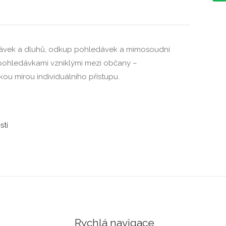
dávek a dluhů, odkup pohledávek a mimosoudní
i pohledávkami vzniklými mezi občany –
kou mírou individuálního přístupu.
stí
Rychlá navigace