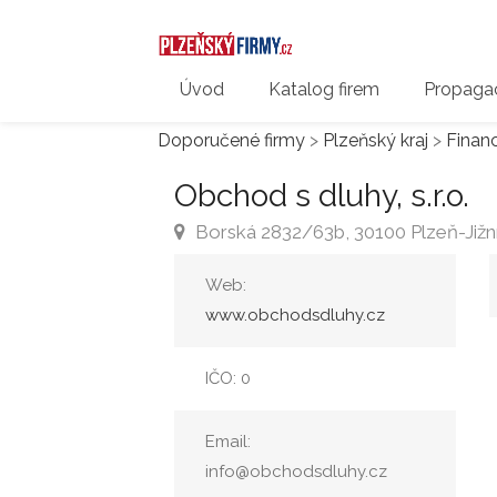
Úvod
Katalog firem
Propagac
Doporučené firmy
>
Plzeňský kraj
>
Finan
Obchod s dluhy, s.r.o.
Borská 2832/63b, 30100 Plzeň-Jižn
Web:
www.obchodsdluhy.cz
IČO: 0
Email:
info@obchodsdluhy.cz