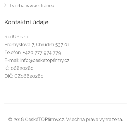
Tvorba www stránek
Kontaktní údaje
RedUP s.r.o.
Průmyslová 7, Chrudim 537 01
Telefon:
+420 777 974 779
E-mail:
info@cesketopfirmy.cz
IČ: 06820280
DIČ: CZ06820280
© 2018 ČeskéTOPfirmy.cz. Všechna práva vyhrazena.