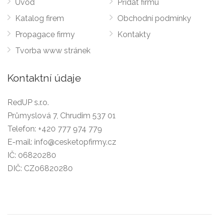
Úvod
Přidat firmu
Katalog firem
Obchodní podmínky
Propagace firmy
Kontakty
Tvorba www stránek
Kontaktní údaje
RedUP s.r.o.
Průmyslová 7, Chrudim 537 01
Telefon:
+420 777 974 779
E-mail:
info@cesketopfirmy.cz
IČ: 06820280
DIČ: CZ06820280