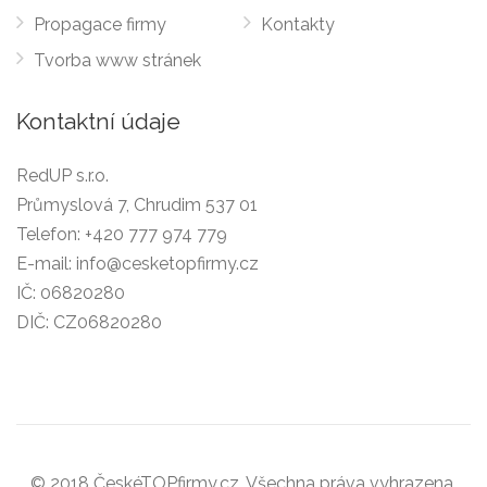
Propagace firmy
Kontakty
Tvorba www stránek
Kontaktní údaje
RedUP s.r.o.
Průmyslová 7, Chrudim 537 01
Telefon:
+420 777 974 779
E-mail:
info@cesketopfirmy.cz
IČ: 06820280
DIČ: CZ06820280
© 2018 ČeskéTOPfirmy.cz. Všechna práva vyhrazena.