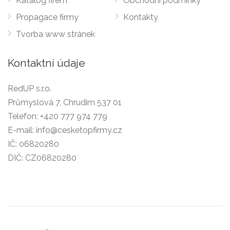
Katalog firem
Obchodní podmínky
Propagace firmy
Kontakty
Tvorba www stránek
Kontaktní údaje
RedUP s.r.o.
Průmyslová 7, Chrudim 537 01
Telefon:
+420 777 974 779
E-mail:
info@cesketopfirmy.cz
IČ: 06820280
DIČ: CZ06820280