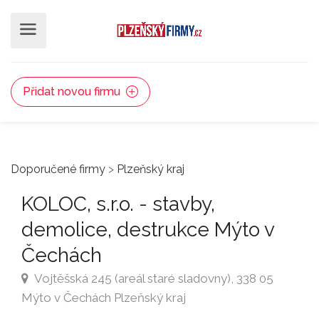
Přidat novou firmu
Doporučené firmy
>
Plzeňský kraj
KOLOC, s.r.o. - stavby,
demolice, destrukce Mýto v
Čechách
Vojtěšská 245 (areál staré sladovny), 338 05
Mýto v Čechách Plzeňský kraj