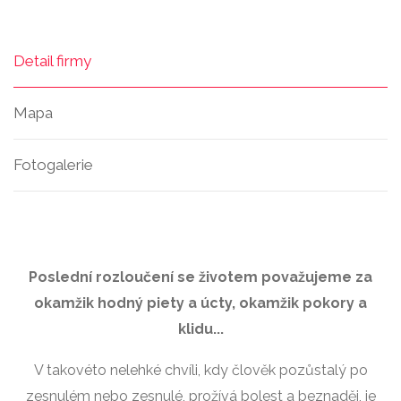
Detail firmy
Mapa
Fotogalerie
Poslední rozloučení se životem považujeme za
okamžik hodný piety a úcty, okamžik pokory a
klidu...
V takovéto nelehké chvíli, kdy člověk pozůstalý po
zesnulém nebo zesnulé, prožívá bolest a beznaděj, je