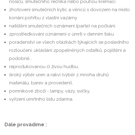
nosičů, smutečního řečníka nebo pouhou kremaci
zhotovení smutečních kytic a věnců s dovozem na místo
konání pohřbu z vlastní vazárny
natištění smutečních oznámení (parte) na počkání
zprostředkování oznámení o úmrtí v denním tisku
poradenství ve všech otázkách týkajících se posledního
rozloučení, ukládání zpopelněných ostatků, pojištění a
podobně...
reprodukovanou či živou hudbu,
široký výběr uren a rakví (výběr z mnoha druhů
materiálu, barev a provedení),
pomníkové zboží - lampy, vázy, svíčky,
vyřízení úmrtního listu zdarma.
Dále provádíme :