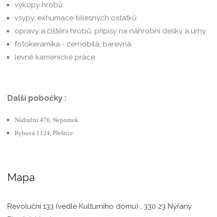
výkopy hrobů
vsypy, exhumace tělesných ostatků
opravy a čištění hrobů, přípisy na náhrobní desky a urny
fotokeramika - černobílá, barevná
levné kamenické práce
Další pobočky :
Nádražní 476, Nepomuk
Rybová 1124, Přeštice
Mapa
Revoluční 133 (vedle Kulturního domu) , 330 23 Nýřany