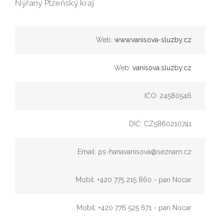
Nýřany Plzeňský kraj
Web:
www.vanisova-sluzby.cz
Web:
vanisova.sluzby.cz
IČO: 24580546
DIČ: CZ5860210741
Email: ps-hanavanisova@seznam.cz
Mobil: +420 775 215 860 - pan Nocar
Mobil: +420 776 525 671 - pan Nocar