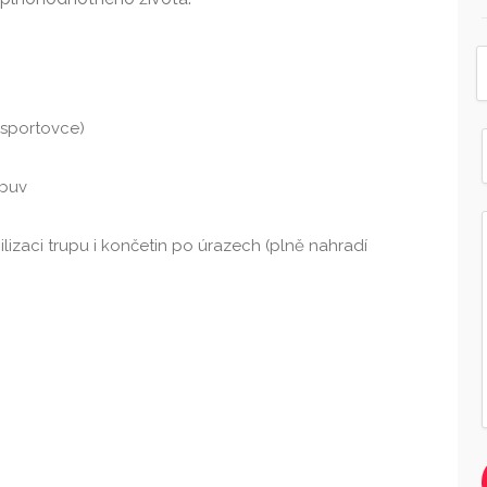
 sportovce)
obuv
lizaci trupu i končetin po úrazech (plně nahradí