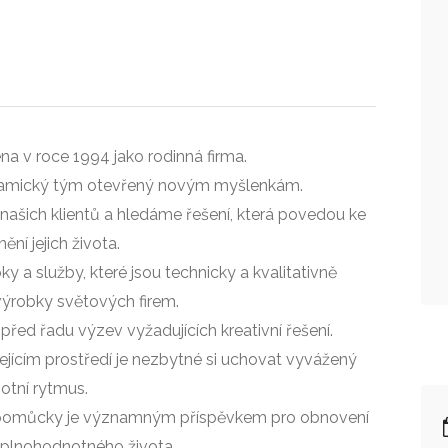
na v roce 1994 jako rodinná firma.
dynamický tým otevřený novým myšlenkám.
ašich klientů a hledáme řešení, která povedou ke
nění jejich života.
 a služby, které jsou technicky a kvalitativně
výrobky světových firem.
před řadu výzev vyžadujících kreativní řešení.
ejícím prostředí je nezbytné si uchovat vyvážený
votní rytmus.
ké pomůcky je významným příspěvkem pro obnovení
plnohodnotného života.