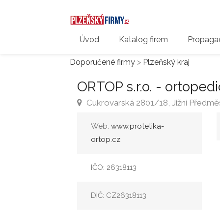
Úvod
Katalog firem
Propagac
Doporučené firmy
>
Plzeňský kraj
ORTOP s.r.o. - ortopedi
Cukrovarská 2801/18, Jižní Předměs
Web:
www.protetika-
ortop.cz
IČO: 26318113
DIČ: CZ26318113