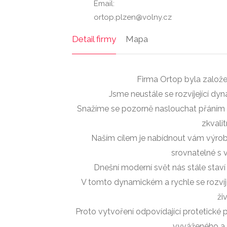
Email:
ortop.plzen@volny.cz
Detail firmy
Mapa
Firma Ortop byla založe
Jsme neustále se rozvíjející 
Snažíme se pozorně naslouchat přáním n
zkvalit
Naším cílem je nabídnout vám výrobky
srovnatelné s 
Dnešní moderní svět nás stále staví 
V tomto dynamickém a rychle se rozvíj
ži
Proto vytvoření odpovídající protetic
vyváženého a 