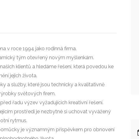
na v roce 1994 jako rodinná firma.
dynamický tým otevřený novým myšlenkám.
ašich klientů a hledáme řešení, která povedou ke
nění jejich života.
 a služby, které jsou technicky a kvalitativně
výrobky světových firem.
před řadu výzev vyžadujících kreativní řešení.
ejícím prostředí je nezbytné si uchovat vyvážený
votní rytmus.
ké pomůcky je významným příspěvkem pro obnovení
plnohodnotného života.