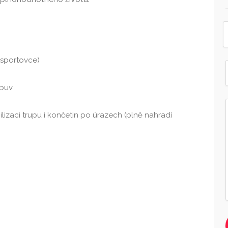
 sportovce)
obuv
lizaci trupu i končetin po úrazech (plně nahradí