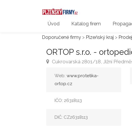
Úvod
Katalog firem
Propagac
Doporučené firmy
>
Plzeňský kraj
>
Prode
ORTOP s.r.o. - ortopedi
Cukrovarská 2801/18, Jižní Předměs
Web:
www.protetika-
ortop.cz
IČO: 26318113
DIČ: CZ26318113