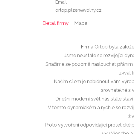
Email:
ortop.plzen@volny.cz
Detail firmy
Mapa
Firma Ortop byla založe
Jsme neustále se rozvíjející 
Snažíme se pozorně naslouchat přáním n
zkvalit
Naším cílem je nabídnout vám výrobky
srovnatelné s 
Dnešní moderní svět nás stále staví 
V tomto dynamickém a rychle se rozvíj
ži
Proto vytvoření odpovídající protetic
vyváženého a 