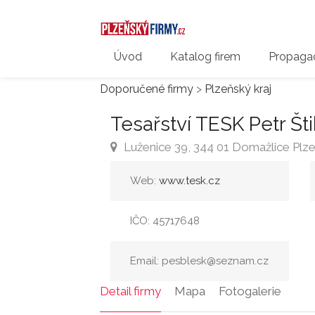
Úvod
Katalog firem
Propagac
Doporučené firmy
>
Plzeňský kraj
Tesařství TESK Petr Št
Luženice 39, 344 01 Domažlice Plze
Web:
www.tesk.cz
IČO: 45717648
Email: pesblesk@seznam.cz
Detail firmy
Mapa
Fotogalerie