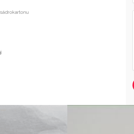
e sádrokartonu
j