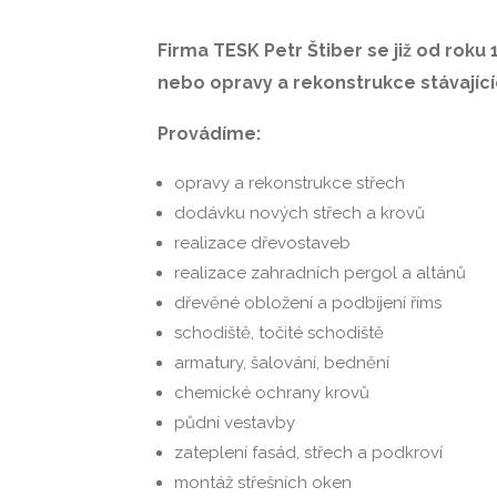
Firma TESK Petr Štiber se již od rok
nebo opravy a rekonstrukce stávajícíc
Provádíme:
opravy a rekonstrukce střech
dodávku nových střech a krovů
realizace dřevostaveb
realizace zahradních pergol a altánů
dřevěné obložení a podbíjení říms
schodiště, točité schodiště
armatury, šalování, bednění
chemické ochrany krovů
půdní vestavby
zateplení fasád, střech a podkroví
montáž střešních oken