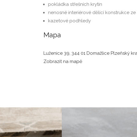
pokládka střešních krytin
nenosné interiérové dělící konstrukce z
kazetové podhledy
Mapa
Luženice 39, 344 01 Domažlice Plzeňský kra
Zobrazit na mapě