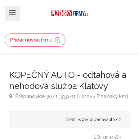
Přidat novou firmu
KOPEČNÝ AUTO - odtahová a
nehodová služba Klatovy
Štěpánovice 30/1, 339 01 Klatovy Plzeňský kraj
Web:
www.kopecnyauto.cz
IČO: 71994564